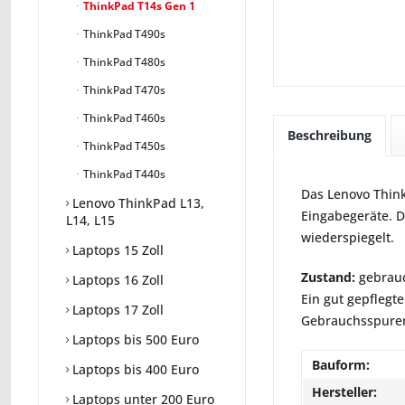
ThinkPad T14s Gen 1
ThinkPad T490s
ThinkPad T480s
ThinkPad T470s
ThinkPad T460s
Beschreibung
ThinkPad T450s
ThinkPad T440s
Das Lenovo Think
Lenovo ThinkPad L13,
Eingabegeräte. D
L14, L15
wiederspiegelt.
Laptops 15 Zoll
Zustand:
gebrauc
Laptops 16 Zoll
Ein gut gepflegte
Laptops 17 Zoll
Gebrauchsspuren 
Laptops bis 500 Euro
Bauform:
Laptops bis 400 Euro
Hersteller:
Laptops unter 200 Euro