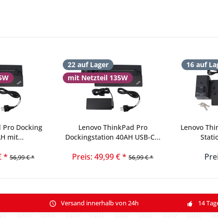
22 auf Lager
16 auf La
35W
mit Netzteil 135W
 Pro Docking
Lenovo ThinkPad Pro
Lenovo Thi
H mit...
Dockingstation 40AH USB-C...
Stati
€ *
Preis: 49,99 € *
Pre
56,99 € *
56,99 € *
Versand innerhalb von 24h
14 Tag