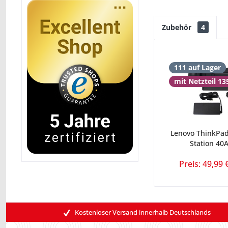
Zubehör
4
111 auf Lager
mit Netzteil 1
Lenovo ThinkPad
Station 40A
Preis: 49,99 
Kostenloser Versand innerhalb Deutschlands