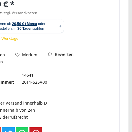
 € *
t.
zzgl. Versandkosten
Abbildung ähnlich
 1 Werktage
Bewerten
hen
Merken
en
14641
nummer:
20T1-S25V00
ser Versand innerhalb D
innerhalb von 24h
Widerrufsrecht