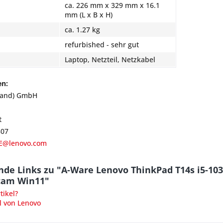
ca. 226 mm x 329 mm x 16.1
mm (L x B x H)
ca. 1.27 kg
refurbished - sehr gut
Laptop, Netzteil, Netzkabel
en:
land) GmbH
t
807
E@lenovo.com
nde Links zu "A-Ware Lenovo ThinkPad T14s i5-10
cam Win11"
ikel?
l von Lenovo