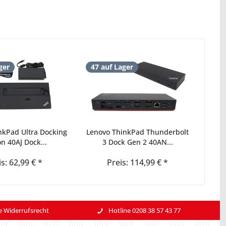
ger
47 auf Lager
nkPad Ultra Docking
Lenovo ThinkPad Thunderbolt
on 40AJ Dock...
3 Dock Gen 2 40AN...
is: 62,99 € *
Preis: 114,99 € *
e Widerrufsrecht
Hotline 0208 38 57 43 77