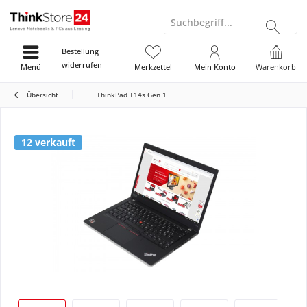
Suchbegriff...
Bestellung
widerrufen
Menü
Merkzettel
Mein Konto
Warenkorb
Übersicht
ThinkPad T14s Gen 1
12 verkauft