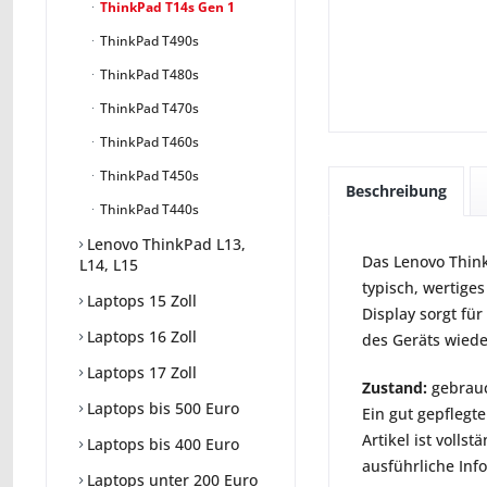
ThinkPad T14s Gen 1
ThinkPad T490s
ThinkPad T480s
ThinkPad T470s
ThinkPad T460s
ThinkPad T450s
Beschreibung
ThinkPad T440s
Lenovo ThinkPad L13,
Das Lenovo Think
L14, L15
typisch, wertige
Laptops 15 Zoll
Display sorgt fü
Laptops 16 Zoll
des Geräts wiede
Laptops 17 Zoll
Zustand:
gebrauc
Laptops bis 500 Euro
Ein gut gepflegte
Artikel ist voll
Laptops bis 400 Euro
ausführliche Inf
Laptops unter 200 Euro