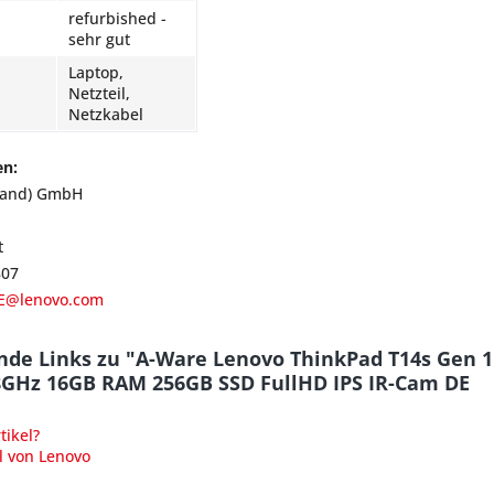
refurbished -
sehr gut
Laptop,
Netzteil,
Netzkabel
en:
land) GmbH
t
807
E@lenovo.com
nde Links zu "A-Ware Lenovo ThinkPad T14s Gen 1
,8GHz 16GB RAM 256GB SSD FullHD IPS IR-Cam DE
ikel?
l von Lenovo