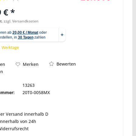
 € *
t.
zzgl. Versandkosten
Abbildung ähnlich
 1 Werktage
Bewerten
hen
Merken
en
13263
nummer:
20T0-0058MX
ser Versand innerhalb D
innerhalb von 24h
Widerrufsrecht