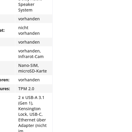
Speaker
System
vorhanden
nicht
et:
vorhanden
vorhanden
vorhanden,
Infrarot-Cam
Nano-SIM,
microSD-Karte
oren:
vorhanden
ures:
TPM 2.0
2 x USB-A 3.1
(Gen 1),
Kensington
Lock, USB-C,
Ethernet über
Adapter (nicht
im