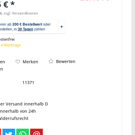
 € *
t.
zzgl. Versandkosten
Abbildung ähnlich
stenfrei
 14 Werktage
Bewerten
hen
Merken
en
11371
ser Versand innerhalb D
innerhalb von 24h
Widerrufsrecht