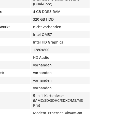
(Dual-Core)
r:
4 GB DDR3-RAM
320 GB HDD
fwerk:
nicht vorhanden
Intel QM57
Intel HD Graphics
1280x800
HD Audio
vorhanden
et:
vorhanden
vorhanden
vorhanden
5-in-1-Kartenleser
(MMC/SD/SDHC/SDXC/MS/MS
Pro)
Modem, Ethernet, Always-on