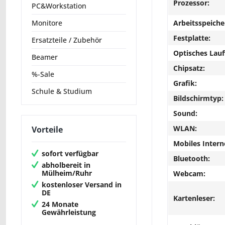
Prozessor:
PC&Workstation
Arbeitsspeiche
Monitore
Festplatte:
Ersatzteile / Zubehör
Optisches Lau
Beamer
Chipsatz:
%-Sale
Grafik:
Schule & Studium
Bildschirmtyp:
Sound:
WLAN:
Vorteile
Mobiles Intern
sofort verfügbar
Bluetooth:
abholbereit in
Mülheim/Ruhr
Webcam:
kostenloser Versand in
DE
Kartenleser:
24 Monate
Gewährleistung