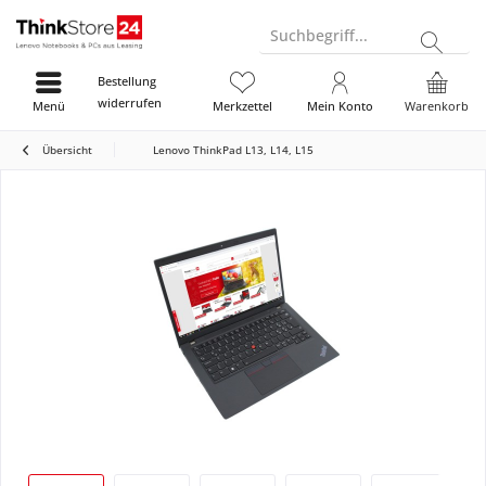
Suchbegriff...
Bestellung
widerrufen
Menü
Merkzettel
Mein Konto
Warenkorb
Übersicht
Lenovo ThinkPad L13, L14, L15