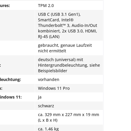
ures:
TPM 2.0
USB C (USB 3.1 Gen1),
SmartCard, Intel®
Thunderbolt™ 3, Audio-In/Out
kombiniert, 2x USB 3.0, HDMI,
RJ-45 (LAN)
gebraucht, genaue Laufzeit
nicht ermittelt
deutsch (universal) mit
:
Hintergrundbeleuchtung, siehe
Beispielsbilder
leuchtung:
vorhanden
m:
Windows 11 Pro
Windows 11:
ja
schwarz
ca. 329 mm x 227 mm x 19 mm
(L x B x H)
ca. 1.46 kg