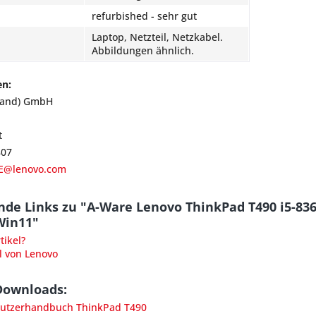
refurbished - sehr gut
Laptop, Netzteil, Netzkabel.
Abbildungen ähnlich.
en:
land) GmbH
t
807
E@lenovo.com
nde Links zu "A-Ware Lenovo ThinkPad T490 i5-8
Win11"
ikel?
l von Lenovo
Downloads:
utzerhandbuch ThinkPad T490