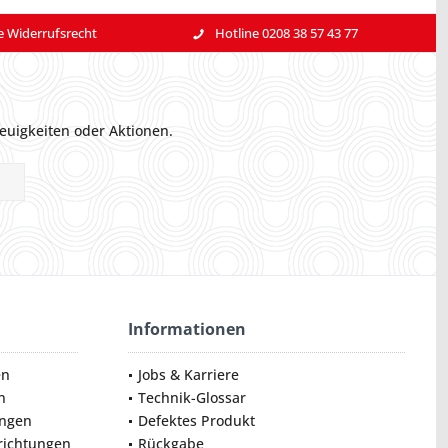
e Widerrufsrecht
Hotline 0208 38 57 43 77
euigkeiten oder Aktionen.
Informationen
en
Jobs & Karriere
n
Technik-Glossar
ungen
Defektes Produkt
nrichtungen
Rückgabe