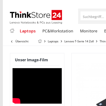
Suchbegriff...
Laptops
PC&Workstation
Monitore
E
Übersicht
Laptops
Lenovo T-Serie 14 Zoll
Thin
Unser Image-Film