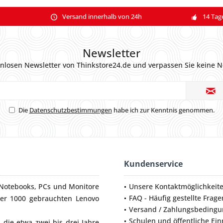
Versand innerhalb von 24h
14 Tag
Newsletter
nlosen Newsletter von Thinkstore24.de und verpassen Sie keine N
Die
Datenschutzbestimmungen
habe ich zur Kenntnis genommen.
Kundenservice
Notebooks
,
PCs
und
Monitore
Unsere Kontaktmöglichkeit
FAQ - Häufig gestellte Frage
ber 1000 gebrauchten Lenovo
Versand / Zahlungsbeding
Schulen und öffentliche Ei
die etwa zwei bis drei Jahre