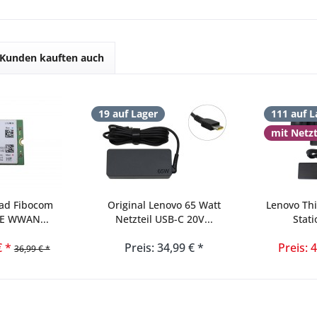
Kunden kauften auch
19 auf Lager
111 auf L
mit Netz
ad Fibocom
Original Lenovo 65 Watt
Lenovo Th
TE WWAN...
Netzteil USB-C 20V...
Stati
€ *
Preis: 34,99 € *
Preis: 
36,99 € *