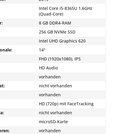
Intel Core i5-8365U 1,6GHz
(Quad-Core)
r:
8 GB DDR4-RAM
256 GB NVMe SSD
Intel UHD Graphics 620
onale:
14"
FHD (1920x1080), IPS
HD Audio
vorhanden
et:
nicht vorhanden
vorhanden
HD (720p) mit FaceTracking
a:
nicht vorhanden
microSD-Karte
oren:
vorhanden