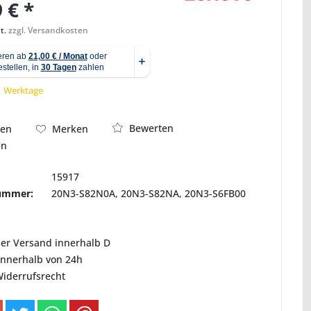
 € *
t.
zzgl. Versandkosten
Abbildung ähnlich
 1 Werktage
Bewerten
hen
Merken
en
15917
nummer:
20N3-S82N0A, 20N3-S82NA, 20N3-S6FB00
ser Versand innerhalb D
innerhalb von 24h
Widerrufsrecht