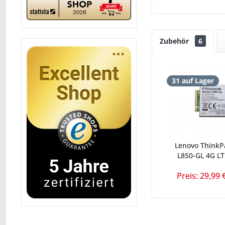
Zubehör
6
31 auf Lager
Lenovo ThinkP
L850-GL 4G L
Preis: 29,99 