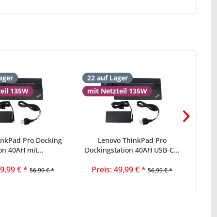
ager
22 auf Lager
16 
teil 135W
mit Netzteil 135W
inkPad Pro Docking
Lenovo ThinkPad Pro
Leno
on 40AH mit...
Dockingstation 40AH USB-C...
49,99 € *
Preis: 49,99 € *
56,99 € *
56,99 € *