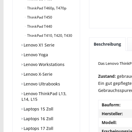
ThinkPad T460p, T470p
ThinkPad T450
ThinkPad T440
ThinkPad T410, T420, T430
Beschreibung
Lenovo X1 Serie
Lenovo Yoga
Das Lenovo ThinkPad
Lenovo Workstations
Lenovo X-Serie
Zustand:
gebrauc
Ein gut gepflegte
Lenovo Ultrabooks
Gebrauchsspuren 
Lenovo ThinkPad L13,
L14, L15
Bauform:
Laptops 15 Zoll
Hersteller:
Laptops 16 Zoll
Modell:
Laptops 17 Zoll
Erscheinungsja