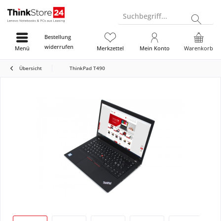
Suchbegriff...
Bestellung
widerrufen
Menü
Merkzettel
Mein Konto
Warenkorb
Übersicht
ThinkPad T490