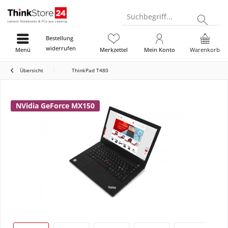
Suchbegriff...
Bestellung
widerrufen
Menü
Merkzettel
Mein Konto
Warenkorb
Übersicht
ThinkPad T480
NVidia GeForce MX150