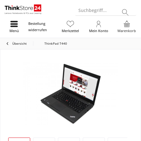
Suchbegriff...
Bestellung
widerrufen
Menü
Merkzettel
Mein Konto
Warenkorb
Übersicht
ThinkPad T440