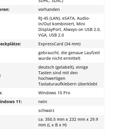
SDHC, SDXC)
oren:
vorhanden
RJ-45 (LAN), eSATA, Audio-
In/Out kombiniert, Mini
DisplayPort, Always-on USB 2.0,
VGA, USB 2.0
eckplätze:
ExpressCard (34 mm)
gebraucht, die genaue Laufzeit
wurde nicht ermittelt
deutsch (gelabelt), einige
Tasten sind mit den
:
hochwertigen
Tastaturaufklebern überklebt
m:
Windows 10 Pro
Windows 11:
nein
schwarz
ca. 350.5 mm x 232 mm x 29.9
mm (L x B x H)