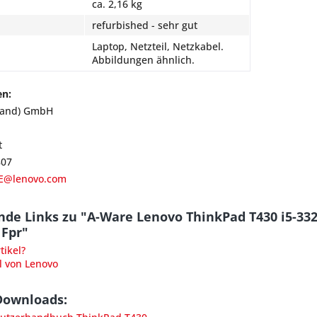
ca. 2,16 kg
refurbished - sehr gut
Laptop, Netzteil, Netzkabel.
Abbildungen ähnlich.
en:
land) GmbH
t
807
E@lenovo.com
nde Links zu "A-Ware Lenovo ThinkPad T430 i5-3
Fpr"
ikel?
l von Lenovo
Downloads: