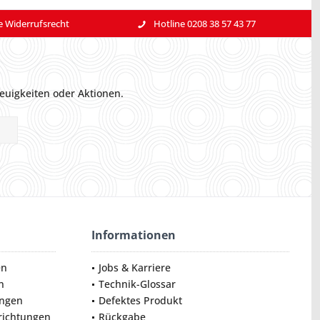
e Widerrufsrecht
Hotline 0208 38 57 43 77
euigkeiten oder Aktionen.
Informationen
en
Jobs & Karriere
n
Technik-Glossar
ungen
Defektes Produkt
nrichtungen
Rückgabe