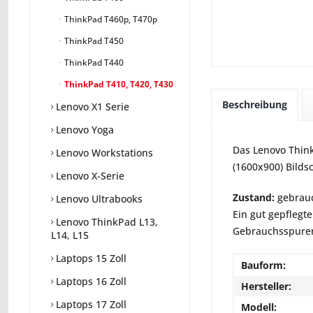
ThinkPad T460p, T470p
ThinkPad T450
ThinkPad T440
ThinkPad T410, T420, T430
Beschreibung
Lenovo X1 Serie
Lenovo Yoga
Das Lenovo Think
Lenovo Workstations
(1600x900) Bilds
Lenovo X-Serie
Zustand:
gebrauc
Lenovo Ultrabooks
Ein gut gepflegte
Lenovo ThinkPad L13,
Gebrauchsspuren 
L14, L15
Laptops 15 Zoll
Bauform:
Laptops 16 Zoll
Hersteller:
Laptops 17 Zoll
Modell: