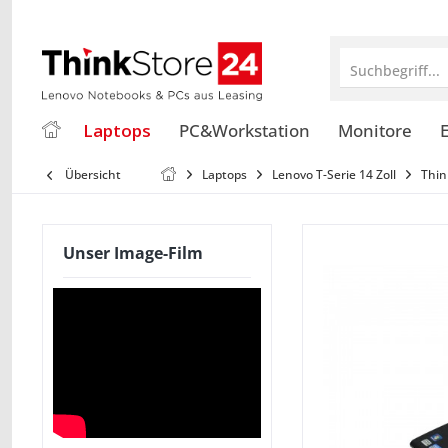
Suchbegriff...
Laptops
PC&Workstation
Monitore
E
Übersicht
Laptops
Lenovo T-Serie 14 Zoll
Thin
Unser Image-Film