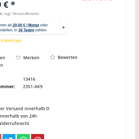
 € *
t.
zzgl. Versandkosten
Abbildung ähnlich
 14 Werktage
Bewerten
hen
Merken
en
13416
nummer:
2351-AK9
ser Versand innerhalb D
innerhalb von 24h
Widerrufsrecht