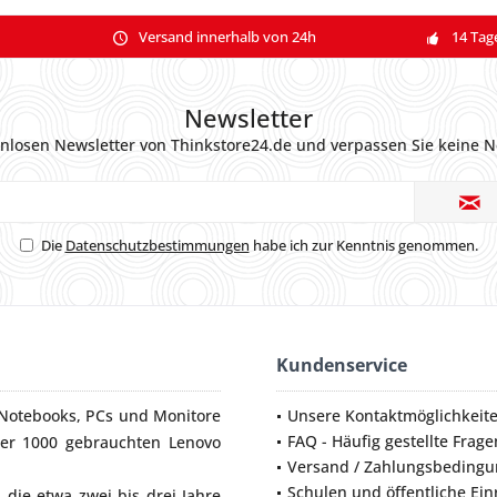
Versand innerhalb von 24h
14 Tag
Newsletter
nlosen Newsletter von Thinkstore24.de und verpassen Sie keine N
Die
Datenschutzbestimmungen
habe ich zur Kenntnis genommen.
Kundenservice
Notebooks
,
PCs
und
Monitore
Unsere Kontaktmöglichkeit
FAQ - Häufig gestellte Frage
ber 1000 gebrauchten Lenovo
Versand / Zahlungsbeding
Schulen und öffentliche Ei
die etwa zwei bis drei Jahre