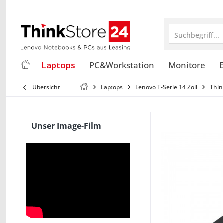
Suchbegriff...
Laptops
PC&Workstation
Monitore
E
Übersicht
Laptops
Lenovo T-Serie 14 Zoll
Thin
Unser Image-Film