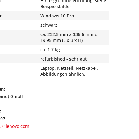
:
Hintergrundbeleuchtung, siehe
Beispielsbilder
m:
Windows 10 Pro
schwarz
ca. 232.5 mm x 336.6 mm x
19.95 mm (L x B x H)
ca. 1.7 kg
refurbished - sehr gut
Laptop, Netzteil, Netzkabel.
Abbildungen ähnlich.
en:
land) GmbH
t
807
E@lenovo.com