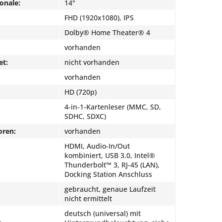
onale:
14"
FHD (1920x1080), IPS
Dolby® Home Theater® 4
vorhanden
et:
nicht vorhanden
vorhanden
HD (720p)
4-in-1-Kartenleser (MMC, SD,
SDHC, SDXC)
oren:
vorhanden
HDMI, Audio-In/Out
kombiniert, USB 3.0, Intel®
Thunderbolt™ 3, RJ-45 (LAN),
Docking Station Anschluss
gebraucht, genaue Laufzeit
nicht ermittelt
deutsch (universal) mit