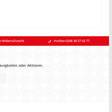
e Widerrufsrecht
Hotline 0208 38 57 43 77
euigkeiten oder Aktionen.