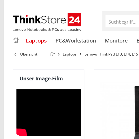
Suchbegriff...
Laptops
PC&Workstation
Monitore
E
Übersicht
Laptops
Lenovo ThinkPad L13, L14, L15
Unser Image-Film