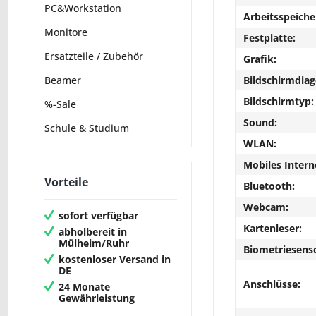
PC&Workstation
Arbeitsspeiche
Monitore
Festplatte:
Ersatzteile / Zubehör
Grafik:
Bildschirmdiag
Beamer
Bildschirmtyp:
%-Sale
Sound:
Schule & Studium
WLAN:
Mobiles Intern
Vorteile
Bluetooth:
Webcam:
sofort verfügbar
Kartenleser:
abholbereit in
Mülheim/Ruhr
Biometriesens
kostenloser Versand in
DE
Anschlüsse:
24 Monate
Gewährleistung