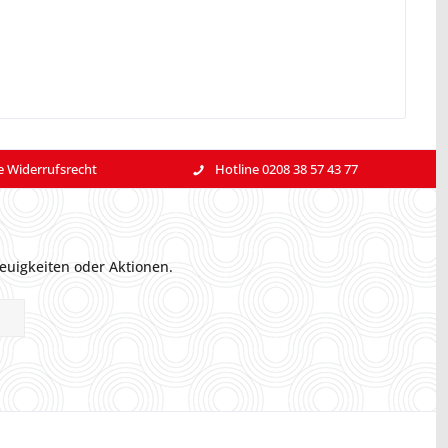
e Widerrufsrecht
Hotline 0208 38 57 43 77
euigkeiten oder Aktionen.