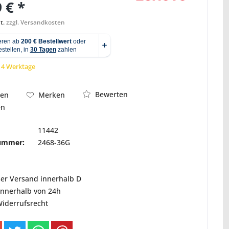
 € *
t.
zzgl. Versandkosten
Abbildung ähnlich
 14 Werktage
Bewerten
hen
Merken
en
11442
nummer:
2468-36G
ser Versand innerhalb D
innerhalb von 24h
Widerrufsrecht