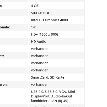
r:
4 GB
500 GB HDD
Intel HD Graphics 4000
onale:
14"
HD+ (1600 x 900)
HD Audio
vorhanden
et:
vorhanden
vorhanden
vorhanden
SmartCard, SD-Karte
oren:
vorhanden
USB 2.0, USB 3.0, VGA, Mini
DisplayPort, Audio-In/Out
kombiniert, LAN (RJ-45)