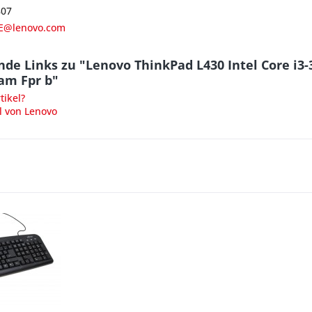
807
E@lenovo.com
nde Links zu "Lenovo ThinkPad L430 Intel Core i
m Fpr b"
ikel?
l von Lenovo