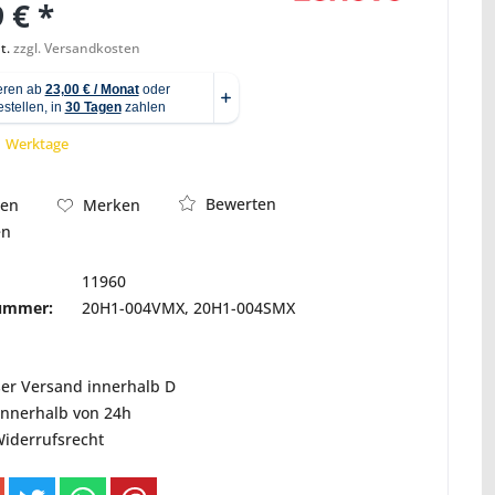
 € *
t.
zzgl. Versandkosten
Abbildung ähnlich
 1 Werktage
Bewerten
hen
Merken
en
11960
nummer:
20H1-004VMX, 20H1-004SMX
ser Versand innerhalb D
innerhalb von 24h
Widerrufsrecht