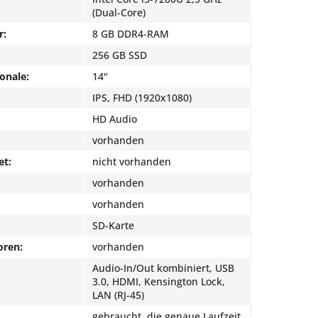
(Dual-Core)
r:
8 GB DDR4-RAM
256 GB SSD
onale:
14"
IPS, FHD (1920x1080)
HD Audio
vorhanden
et:
nicht vorhanden
vorhanden
vorhanden
SD-Karte
oren:
vorhanden
Audio-In/Out kombiniert, USB
3.0, HDMI, Kensington Lock,
LAN (RJ-45)
gebraucht, die genaue Laufzeit