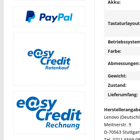
Akku:
Tastaturlayout
Betriebssyste
Farbe:
Abmessungen:
Gewicht:
Zustand:
Lieferumfang:
Herstellerangab
Lenovo (Deutsch
Meitnerstr. 9
D-70563 Stuttgar
Tel. 0711 6569 0