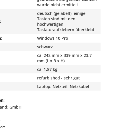
wurde nicht ermittelt
deutsch (gelabelt), einige
Tasten sind mit den
:
hochwertigen
Tastaturaufklebern überklebt
m:
Windows 10 Pro
schwarz
ca. 242 mm x 339 mm x 23.7
mm (L x B x H)
ca. 1,87 kg
refurbished - sehr gut
Laptop, Netzteil, Netzkabel
en:
land) GmbH
t
807