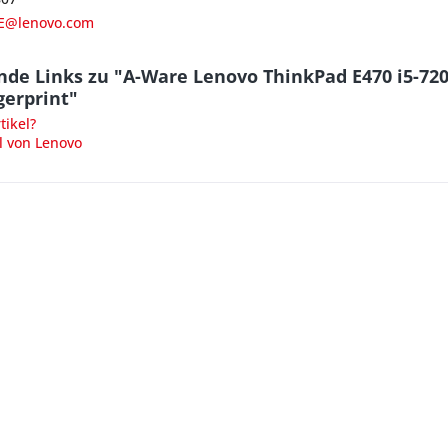
E@lenovo.com
de Links zu "A-Ware Lenovo ThinkPad E470 i5-720
erprint"
ikel?
l von Lenovo