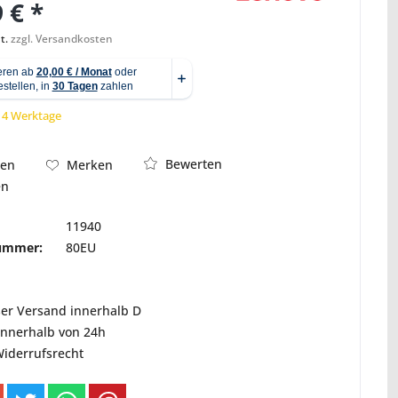
 € *
t.
zzgl. Versandkosten
Abbildung ähnlich
 14 Werktage
Bewerten
hen
Merken
en
11940
nummer:
80EU
ser Versand innerhalb D
innerhalb von 24h
Widerrufsrecht