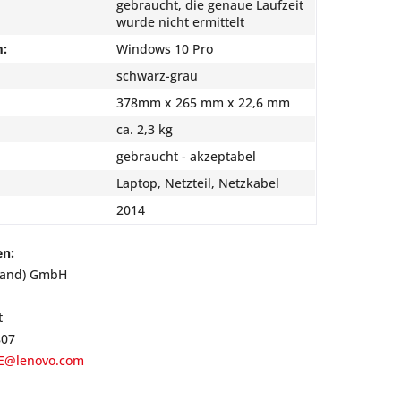
gebraucht, die genaue Laufzeit
wurde nicht ermittelt
m:
Windows 10 Pro
schwarz-grau
378mm x 265 mm x 22,6 mm
ca. 2,3 kg
gebraucht - akzeptabel
Laptop, Netzteil, Netzkabel
2014
en:
land) GmbH
t
807
E@lenovo.com