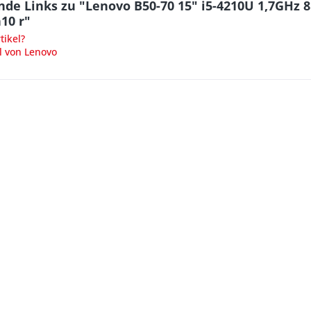
nde Links zu "Lenovo B50-70 15" i5-4210U 1,7G
10 r"
ikel?
l von Lenovo