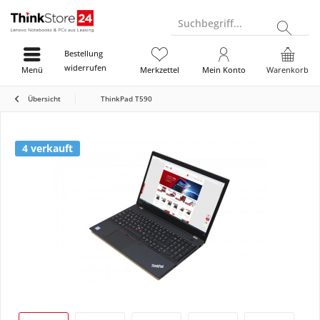
Suchbegriff...
Bestellung
widerrufen
Menü
Merkzettel
Mein Konto
Warenkorb
Übersicht
ThinkPad T590
4 verkauft