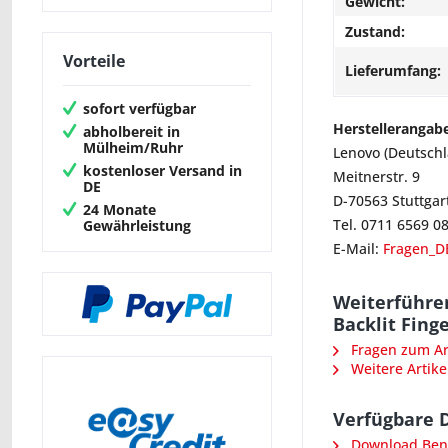
Gewicht:
Zustand:
Vorteile
Lieferumfang:
sofort verfügbar
Herstellerangab
abholbereit in
Mülheim/Ruhr
Lenovo (Deutsch
kostenloser Versand in
Meitnerstr. 9
DE
D-70563 Stuttgar
24 Monate
Tel. 0711 6569 0
Gewährleistung
E-Mail:
Fragen_D
Weiterführe
Backlit Fing
Fragen zum Art
Weitere Artike
Verfügbare 
Download Ben