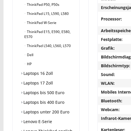
ThinkPad P50, P50s
Erscheinungsja
ThinkPad L15, L590, L580
Prozessor:
ThinkPad W-Serie
Arbeitsspeiche
ThinkPad E15, E590, E580,
E570
Festplatte:
ThinkPad L540, L560, L570
Grafik:
Dell
Bildschirmdiag
HP
Bildschirmtyp:
Laptops 16 Zoll
Sound:
Laptops 17 Zoll
WLAN:
Mobiles Intern
Laptops bis 500 Euro
Bluetooth:
Laptops bis 400 Euro
Webcam:
Laptops unter 200 Euro
Infrarot-Kamer
Lenovo E-Serie
Kartenleser: