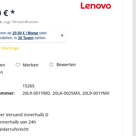
 € *
t.
zzgl. Versandkosten
Abbildung ähnlich
 1 Werktage
Bewerten
hen
Merken
en
15265
nummer:
20L9-001YMD, 20LA-0025MX, 20L9-001YMX
ser Versand innerhalb D
innerhalb von 24h
Widerrufsrecht