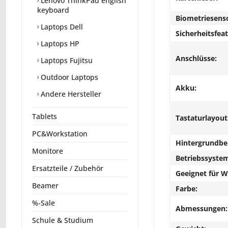
Lenovo ThinkPad english
keyboard
Biometriesens
Laptops Dell
Sicherheitsfeat
Laptops HP
Anschlüsse:
Laptops Fujitsu
Outdoor Laptops
Akku:
Andere Hersteller
Tablets
Tastaturlayout
PC&Workstation
Hintergrundbe
Monitore
Betriebssyste
Ersatzteile / Zubehör
Geeignet für 
Beamer
Farbe:
%-Sale
Abmessungen:
Schule & Studium