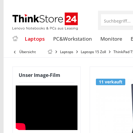
Suchbegriff...
Laptops
PC&Workstation
Monitore
E
Übersicht
Laptops
Laptops 15 Zoll
ThinkPad T
Unser Image-Film
11 verkauft