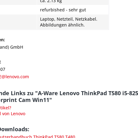
ca. 2.13 kg
refurbished - sehr gut
Laptop, Netzteil, Netzkabel.
Abbildungen ähnlich.
en:
land) GmbH
t
807
E@lenovo.com
nde Links zu "A-Ware Lenovo ThinkPad T580 i5-82
erprint Cam Win11"
ikel?
l von Lenovo
Downloads:
utzerhandbuch ThinkPad T580 T480