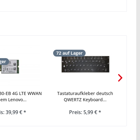
72 auf Lager
16 
ger
ohn
830-EB 4G LTE WWAN
Tastaturaufkleber deutsch
Len
em Lenovo...
QWERTZ Keyboard...
4
is: 39,99 € *
Preis: 5,99 € *