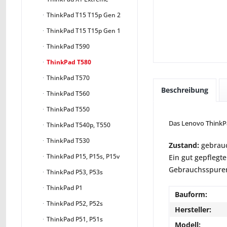
ThinkPad T15 T15p Gen 2
ThinkPad T15 T15p Gen 1
ThinkPad T590
ThinkPad T580
ThinkPad T570
Beschreibung
ThinkPad T560
ThinkPad T550
Das Lenovo ThinkPa
ThinkPad T540p, T550
ThinkPad T530
Zustand:
gebrauc
ThinkPad P15, P15s, P15v
Ein gut gepflegte
Gebrauchsspuren 
ThinkPad P53, P53s
ThinkPad P1
Bauform:
ThinkPad P52, P52s
Hersteller:
ThinkPad P51, P51s
Modell: