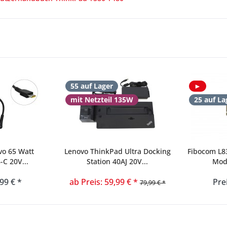
55 auf Lager
►
mit Netzteil 135W
25 auf La
vo 65 Watt
Lenovo ThinkPad Ultra Docking
Fibocom L
-C 20V...
Station 40AJ 20V...
Mod
,99 € *
ab Preis: 59,99 € *
Pre
79,99 € *