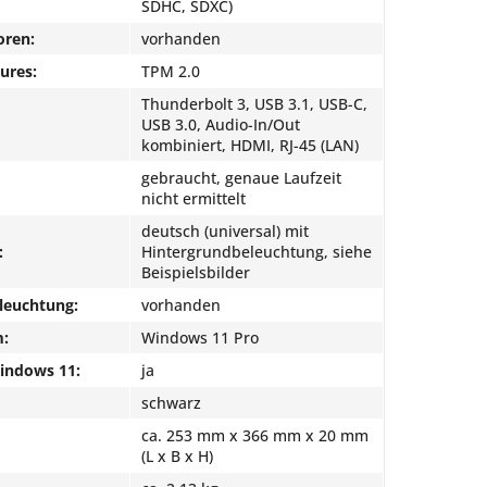
SDHC, SDXC)
oren:
vorhanden
ures:
TPM 2.0
Thunderbolt 3, USB 3.1, USB-C,
USB 3.0, Audio-In/Out
kombiniert, HDMI, RJ-45 (LAN)
gebraucht, genaue Laufzeit
nicht ermittelt
deutsch (universal) mit
:
Hintergrundbeleuchtung, siehe
Beispielsbilder
leuchtung:
vorhanden
m:
Windows 11 Pro
Windows 11:
ja
schwarz
ca. 253 mm x 366 mm x 20 mm
(L x B x H)