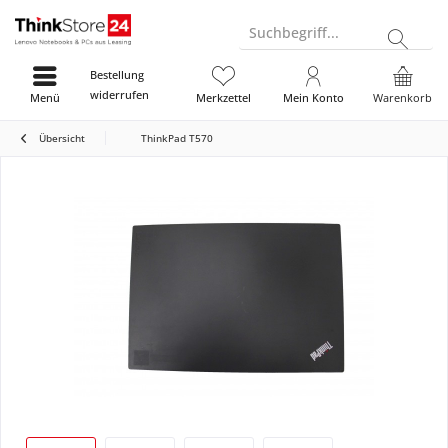
Suchbegriff...
Bestellung
widerrufen
Menü
Merkzettel
Mein Konto
Warenkorb
Übersicht
ThinkPad T570