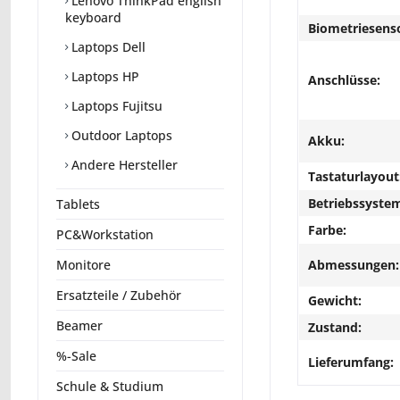
Lenovo ThinkPad english
keyboard
Biometriesens
Laptops Dell
Laptops HP
Anschlüsse:
Laptops Fujitsu
Outdoor Laptops
Akku:
Andere Hersteller
Tastaturlayout
Betriebssyste
Tablets
Farbe:
PC&Workstation
Abmessungen:
Monitore
Ersatzteile / Zubehör
Gewicht:
Beamer
Zustand:
%-Sale
Lieferumfang:
Schule & Studium