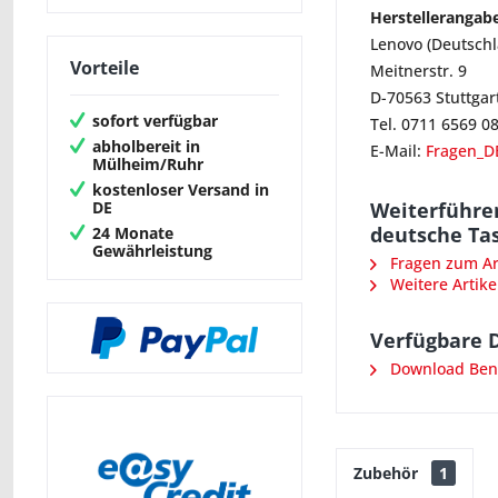
Herstellerangab
Lenovo (Deutsch
Vorteile
Meitnerstr. 9
D-70563 Stuttgar
sofort verfügbar
Tel. 0711 6569 0
abholbereit in
E-Mail:
Fragen_D
Mülheim/Ruhr
kostenloser Versand in
DE
Weiterführen
deutsche Ta
24 Monate
Gewährleistung
Fragen zum Art
Weitere Artike
Verfügbare 
Download Ben
Zubehör
1