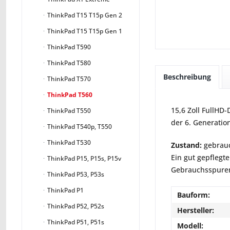
ThinkPad T15 T15p Gen 2
ThinkPad T15 T15p Gen 1
ThinkPad T590
ThinkPad T580
Beschreibung
ThinkPad T570
ThinkPad T560
15,6 Zoll FullHD
ThinkPad T550
der 6. Generati
ThinkPad T540p, T550
ThinkPad T530
Zustand:
gebrauc
Ein gut gepflegte
ThinkPad P15, P15s, P15v
Gebrauchsspuren 
ThinkPad P53, P53s
ThinkPad P1
Bauform:
ThinkPad P52, P52s
Hersteller:
ThinkPad P51, P51s
Modell: