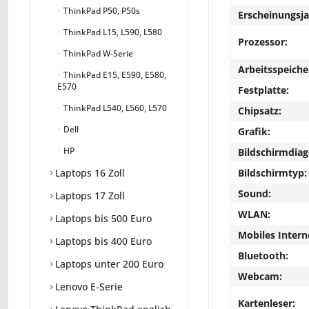
ThinkPad P50, P50s
Erscheinungsja
ThinkPad L15, L590, L580
Prozessor:
ThinkPad W-Serie
Arbeitsspeiche
ThinkPad E15, E590, E580,
E570
Festplatte:
ThinkPad L540, L560, L570
Chipsatz:
Dell
Grafik:
HP
Bildschirmdiag
Bildschirmtyp:
Laptops 16 Zoll
Sound:
Laptops 17 Zoll
WLAN:
Laptops bis 500 Euro
Mobiles Intern
Laptops bis 400 Euro
Bluetooth:
Laptops unter 200 Euro
Webcam:
Lenovo E-Serie
Kartenleser: