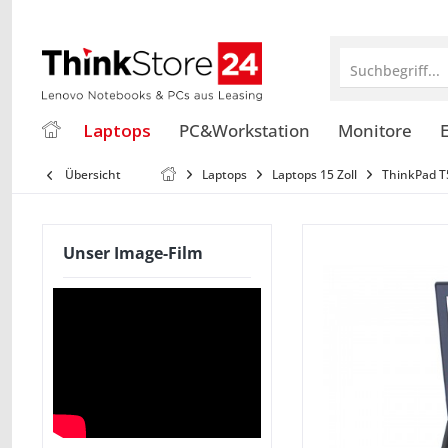
Suchbegriff...
Laptops
PC&Workstation
Monitore
E
Übersicht
Laptops
Laptops 15 Zoll
ThinkPad T
Unser Image-Film