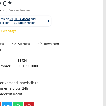
 € *
t.
zzgl. Versandkosten
Abbildung ähnlich
 14 Werktage
Bewerten
hen
Merken
en
11924
nummer:
20FH-S01000
ser Versand innerhalb D
innerhalb von 24h
Widerrufsrecht