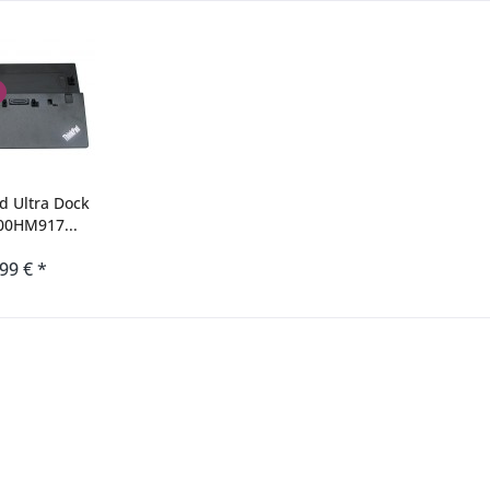
d Ultra Dock
00HM917...
,99 € *