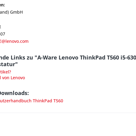
en:
land) GmbH
t
807
E@lenovo.com
de Links zu "A-Ware Lenovo ThinkPad T560 i5-63
statur"
ikel?
l von Lenovo
Downloads:
utzerhandbuch ThinkPad T560