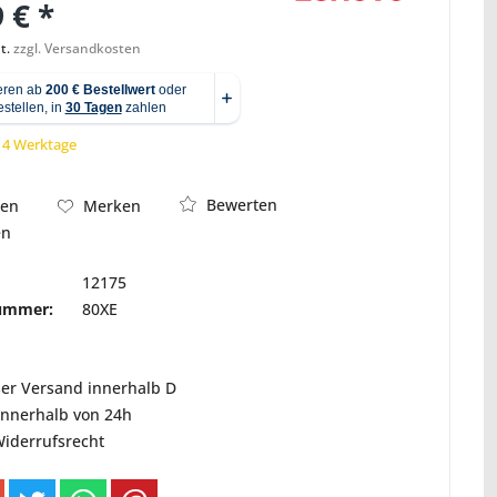
 € *
t.
zzgl. Versandkosten
Abbildung ähnlich
 14 Werktage
Bewerten
hen
Merken
en
12175
nummer:
80XE
ser Versand innerhalb D
innerhalb von 24h
Widerrufsrecht