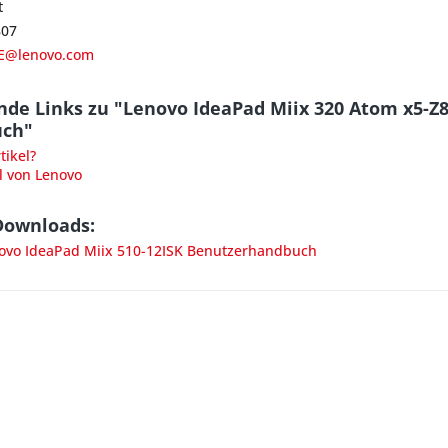
t
807
E@lenovo.com
nde Links zu "Lenovo IdeaPad Miix 320 Atom x5-
uch"
ikel?
l von Lenovo
Downloads:
vo IdeaPad Miix 510-12ISK Benutzerhandbuch