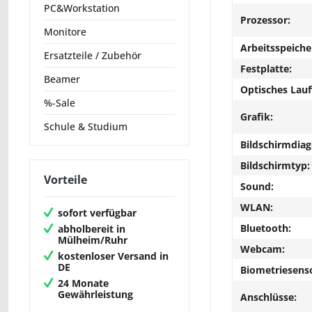
PC&Workstation
Prozessor:
Monitore
Arbeitsspeiche
Ersatzteile / Zubehör
Festplatte:
Beamer
Optisches Lau
%-Sale
Grafik:
Schule & Studium
Bildschirmdiag
Bildschirmtyp:
Vorteile
Sound:
WLAN:
sofort verfügbar
Bluetooth:
abholbereit in
Mülheim/Ruhr
Webcam:
kostenloser Versand in
DE
Biometriesens
24 Monate
Gewährleistung
Anschlüsse: