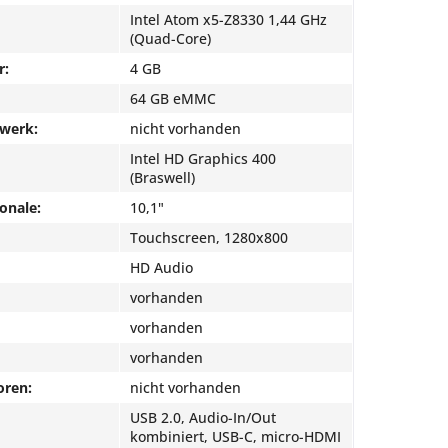
Intel Atom x5-Z8330 1,44 GHz
(Quad-Core)
r:
4 GB
64 GB eMMC
fwerk:
nicht vorhanden
Intel HD Graphics 400
(Braswell)
onale:
10,1"
Touchscreen, 1280x800
HD Audio
vorhanden
vorhanden
vorhanden
oren:
nicht vorhanden
USB 2.0, Audio-In/Out
kombiniert, USB-C, micro-HDMI