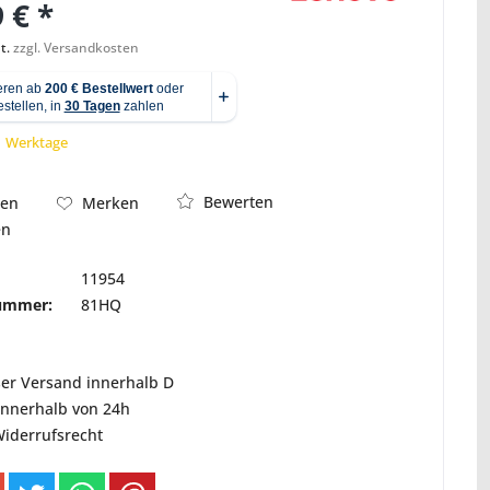
 € *
t.
zzgl. Versandkosten
 1 Werktage
Bewerten
hen
Merken
Abbildung ähnlich
en
11954
nummer:
81HQ
ser Versand innerhalb D
innerhalb von 24h
Widerrufsrecht