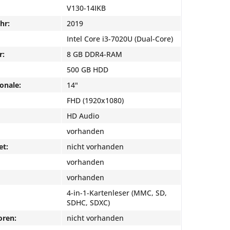
V130-14IKB
hr:
2019
Intel Core i3-7020U (Dual-Core)
r:
8 GB DDR4-RAM
500 GB HDD
onale:
14"
FHD (1920x1080)
HD Audio
vorhanden
et:
nicht vorhanden
vorhanden
vorhanden
4-in-1-Kartenleser (MMC, SD,
SDHC, SDXC)
oren:
nicht vorhanden