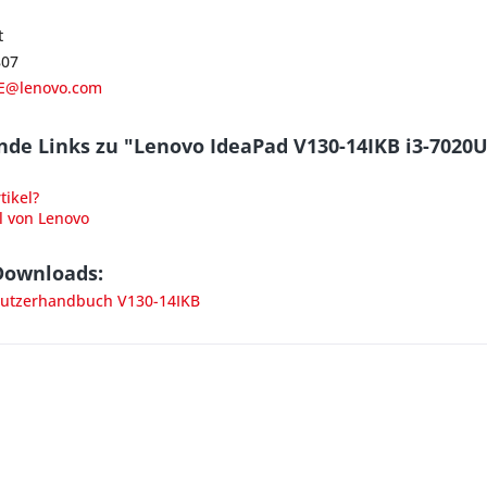
t
807
E@lenovo.com
nde Links zu "Lenovo IdeaPad V130-14IKB i3-702
ikel?
l von Lenovo
Downloads:
utzerhandbuch V130-14IKB