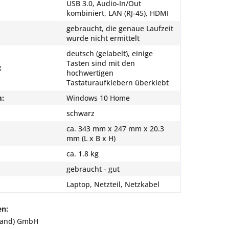
USB 3.0, Audio-In/Out
kombiniert, LAN (RJ-45), HDMI
gebraucht, die genaue Laufzeit
wurde nicht ermittelt
deutsch (gelabelt), einige
Tasten sind mit den
:
hochwertigen
Tastaturaufklebern überklebt
m:
Windows 10 Home
schwarz
ca. 343 mm x 247 mm x 20.3
mm (L x B x H)
ca. 1.8 kg
gebraucht - gut
Laptop, Netzteil, Netzkabel
en:
land) GmbH