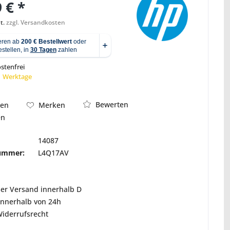
 € *
t.
zzgl. Versandkosten
Abbildung ähnlich
stenfrei
 1 Werktage
Bewerten
hen
Merken
en
14087
nummer:
L4Q17AV
ser Versand innerhalb D
innerhalb von 24h
Widerrufsrecht