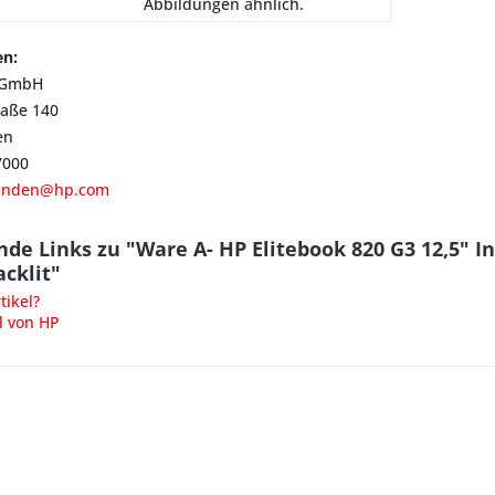
Abbildungen ähnlich.
en:
 GmbH
raße 140
en
7000
kunden@hp.com
de Links zu "Ware A- HP Elitebook 820 G3 12,5" I
acklit"
ikel?
l von HP