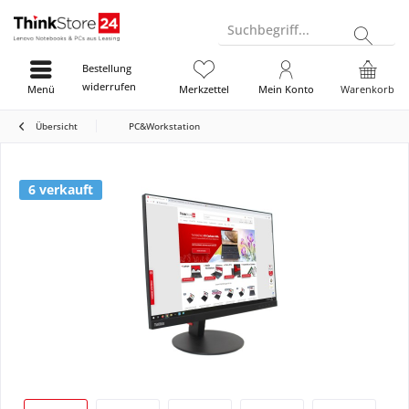
Suchbegriff...
Bestellung
widerrufen
Menü
Merkzettel
Mein Konto
Warenkorb
Übersicht
PC&Workstation
6 verkauft