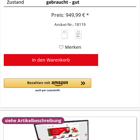
Zustand
gebraucht - gut
Preis: 949,99 € *
Artikel-Nr.: 18119
45 - 65
W
USB PD
Merken
In den
Warenkorb
siehe Artikelbeschreibung