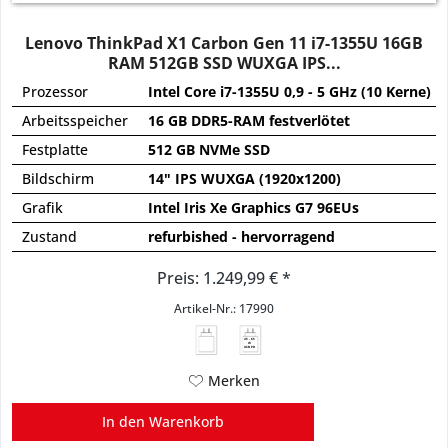
Lenovo ThinkPad X1 Carbon Gen 11 i7-1355U 16GB
RAM 512GB SSD WUXGA IPS...
Prozessor
Intel Core i7-1355U 0,9 - 5 GHz (10 Kerne)
Arbeitsspeicher
16 GB DDR5-RAM festverlötet
Festplatte
512 GB NVMe SSD
Bildschirm
14" IPS WUXGA (1920x1200)
Grafik
Intel Iris Xe Graphics G7 96EUs
Zustand
refurbished - hervorragend
Preis: 1.249,99 € *
Artikel-Nr.: 17990
45 - 65
W
USB PD
Merken
In den
Warenkorb