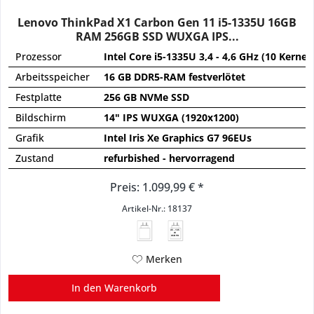
Lenovo ThinkPad X1 Carbon Gen 11 i5-1335U 16GB
RAM 256GB SSD WUXGA IPS...
Prozessor
Intel Core i5-1335U 3,4 - 4,6 GHz (10 Kerne)
Arbeitsspeicher
16 GB DDR5-RAM festverlötet
Festplatte
256 GB NVMe SSD
Bildschirm
14" IPS WUXGA (1920x1200)
Grafik
Intel Iris Xe Graphics G7 96EUs
Zustand
refurbished - hervorragend
Preis: 1.099,99 € *
Artikel-Nr.: 18137
45 - 135
W
USB PD
Merken
In den
Warenkorb