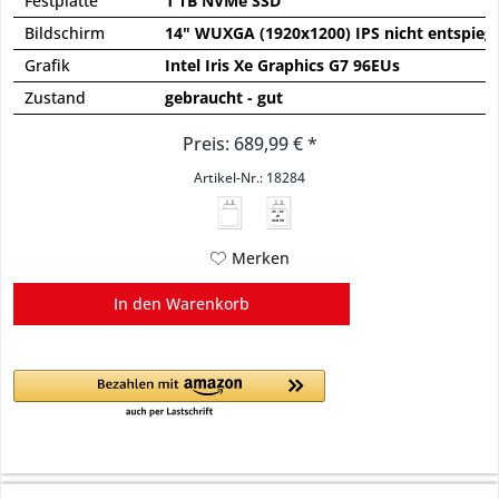
Festplatte
1 TB NVMe SSD
Bildschirm
14" WUXGA (1920x1200) IPS nicht entspieg
Grafik
Intel Iris Xe Graphics G7 96EUs
Zustand
gebraucht - gut
Preis: 689,99 € *
Artikel-Nr.: 18284
45 - 65
W
USB PD
Merken
In den
Warenkorb