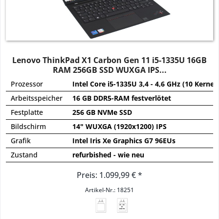
Lenovo ThinkPad X1 Carbon Gen 11 i5-1335U 16GB
RAM 256GB SSD WUXGA IPS...
Prozessor
Intel Core i5-1335U 3,4 - 4,6 GHz (10 Kerne)
Arbeitsspeicher
16 GB DDR5-RAM festverlötet
Festplatte
256 GB NVMe SSD
Bildschirm
14" WUXGA (1920x1200) IPS
Grafik
Intel Iris Xe Graphics G7 96EUs
Zustand
refurbished - wie neu
Preis: 1.099,99 € *
Artikel-Nr.: 18251
45 - 65
W
USB PD