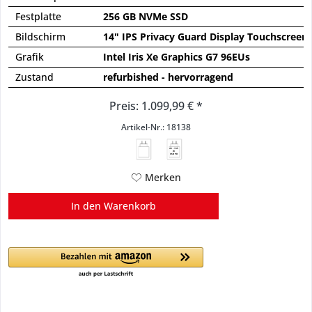
Festplatte
256 GB NVMe SSD
Bildschirm
14" IPS Privacy Guard Display Touchscree
Grafik
Intel Iris Xe Graphics G7 96EUs
Zustand
refurbished - hervorragend
Preis: 1.099,99 € *
Artikel-Nr.: 18138
45 - 135
W
USB PD
Merken
In den
Warenkorb