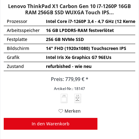
Lenovo ThinkPad X1 Carbon Gen 10 i7-1260P 16GB
RAM 256GB SSD WUXGA Touch IPS...
Prozessor
Intel Core i7-1260P 3,4 - 4,7 GHz (12 Kerne)
Arbeitsspeicher
16 GB LPDDR5-RAM festverlötet
Festplatte
256 GB NVMe SSD
Bildschirm
14" FHD (1920x1080) Touchscreen IPS
Grafik
Intel Iris Xe Graphics G7 96EUs
Zustand
refurbished - wie neu
Preis: 779,99 € *
Artikel-Nr.: 18147
45 - 65
W
USB PD
Merken
In den
Warenkorb