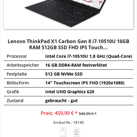
Lenovo ThinkPad X1 Carbon Gen 8 i7-10510U 16GB
RAM 512GB SSD FHD IPS Touch...
Prozessor
Intel Core i7-10510U 1,8 GHz (Quad-Core)
Arbeitsspeicher
16 GB DDR4-RAM festverlötet
Festplatte
512 GB NVMe SSD
Bildschirm
14" Touchscreen IPS FHD (1920x1080)
Grafik
Intel UHD Graphics 620
Zustand
gebraucht - gut
Preis: 459,99 € *
549,99 € *
Artikel-Nr.: 18140
45 - 135
W
USB PD