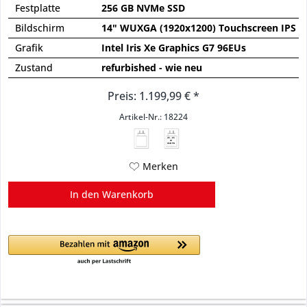
Festplatte
256 GB NVMe SSD
Bildschirm
14" WUXGA (1920x1200) Touchscreen IPS
Grafik
Intel Iris Xe Graphics G7 96EUs
Zustand
refurbished - wie neu
Preis: 1.199,99 € *
Artikel-Nr.: 18224
45 - 65
W
USB PD
Merken
In den
Warenkorb