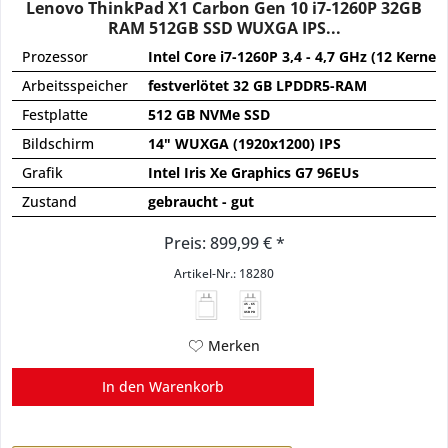
Lenovo ThinkPad X1 Carbon Gen 10 i7-1260P 32GB
RAM 512GB SSD WUXGA IPS...
Prozessor
Intel Core i7-1260P 3,4 - 4,7 GHz (12 Kerne)
Arbeitsspeicher
festverlötet 32 GB LPDDR5-RAM
Festplatte
512 GB NVMe SSD
Bildschirm
14" WUXGA (1920x1200) IPS
Grafik
Intel Iris Xe Graphics G7 96EUs
Zustand
gebraucht - gut
Preis: 899,99 € *
Artikel-Nr.: 18280
45 - 65
W
USB PD
Merken
In den
Warenkorb