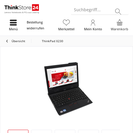
Suchbegriff...
Bestellung
widerrufen
Menü
Merkzettel
Mein Konto
Warenkorb
Übersicht
ThinkPad X230