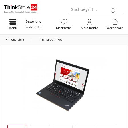
Suchbegriff...
Bestellung
widerrufen
Menü
Merkzettel
Mein Konto
Warenkorb
Übersicht
ThinkPad T470s