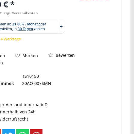
 € *
t.
zzgl. Versandkosten
Abbildung ähnlich
 14 Werktage
Bewerten
hen
Merken
en
TS10150
nummer:
20AQ-007SMN
ser Versand innerhalb D
innerhalb von 24h
Widerrufsrecht