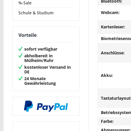
Bluetooth:
%-Sale
Webcam:
Schule & Studium
Kartenleser:
Vorteile
Biometriesens
sofort verfügbar
Anschlüsse:
abholbereit in
Mülheim/Ruhr
kostenloser Versand in
DE
Akku:
24 Monate
Gewährleistung
Tastaturlayout
Betriebssyste
Farbe:
Abmessungen: