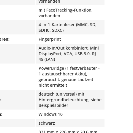
vorhanden
mit FaceTracking-Funktion,
vorhanden
4-in-1-Kartenleser (MMC, SD,
SDHC, SDXC)
oren:
Fingerprint
Audio-In/Out kombiniert, Mini
DisplayPort, VGA, USB 3.0, RJ-
45 (LAN)
PowerBridge (1 festverbauter -
1 austauschbarer Akku),
gebraucht, genaue Laufzeit
nicht ermittelt
deutsch (universal) mit
:
Hintergrundbeleuchtung, siehe
Beispielsbilder
m:
Windows 10
schwarz
331 mm x 226 mm x 20,6 mm