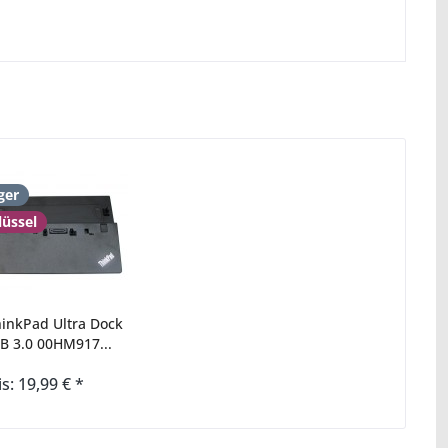
ger
lüssel
inkPad Ultra Dock
B 3.0 00HM917...
is: 19,99 € *