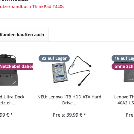
utzerhandbuch ThinkPad T440s
Kunden kauften auch
32 auf Lager
16 auf La
 Netzkabel dabei
ohne Sch
d Ultra Dock
NEU: Lenovo 1TB HDD ATA Hard
Lenovo Th
zteil...
Drive...
40A2 US
,99 € *
Preis: 39,99 € *
Pre