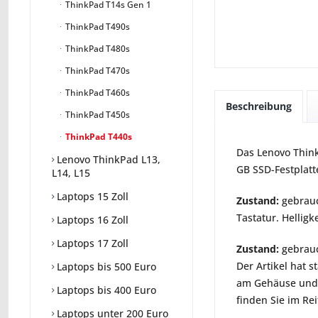
ThinkPad T14s Gen 1
ThinkPad T490s
ThinkPad T480s
ThinkPad T470s
ThinkPad T460s
Beschreibung
ThinkPad T450s
ThinkPad T440s
Das Lenovo ThinkP
Lenovo ThinkPad L13,
GB SSD-Festplat
L14, L15
Laptops 15 Zoll
Zustand:
gebrauc
Tastatur. Helligk
Laptops 16 Zoll
Laptops 17 Zoll
Zustand:
gebrauc
Der Artikel hat 
Laptops bis 500 Euro
am Gehäuse und B
Laptops bis 400 Euro
finden Sie im Rei
Laptops unter 200 Euro