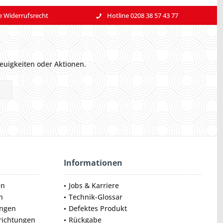
e Widerrufsrecht
Hotline 0208 38 57 43 77
euigkeiten oder Aktionen.
Informationen
en
Jobs & Karriere
n
Technik-Glossar
ungen
Defektes Produkt
nrichtungen
Rückgabe