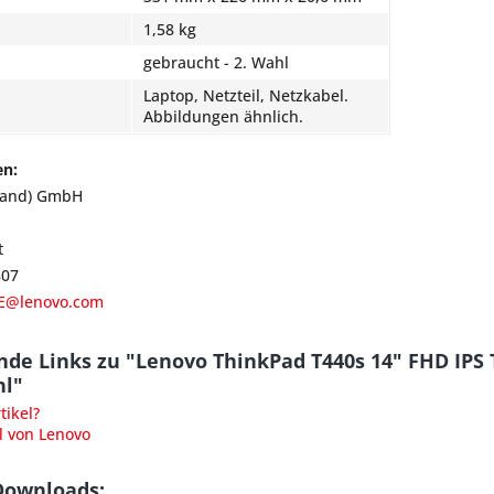
1,58 kg
gebraucht - 2. Wahl
Laptop, Netzteil, Netzkabel.
Abbildungen ähnlich.
en:
land) GmbH
t
807
E@lenovo.com
de Links zu "Lenovo ThinkPad T440s 14" FHD IPS
l"
ikel?
l von Lenovo
Downloads: