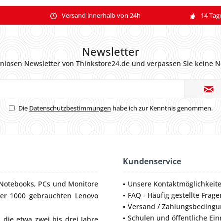
Versand innerhalb von 24h
14 Tag
Newsletter
nlosen Newsletter von Thinkstore24.de und verpassen Sie keine N
Die
Datenschutzbestimmungen
habe ich zur Kenntnis genommen.
Kundenservice
Notebooks
,
PCs
und
Monitore
Unsere Kontaktmöglichkeit
FAQ - Häufig gestellte Frage
ber 1000 gebrauchten Lenovo
Versand / Zahlungsbeding
Schulen und öffentliche Ei
die etwa zwei bis drei Jahre