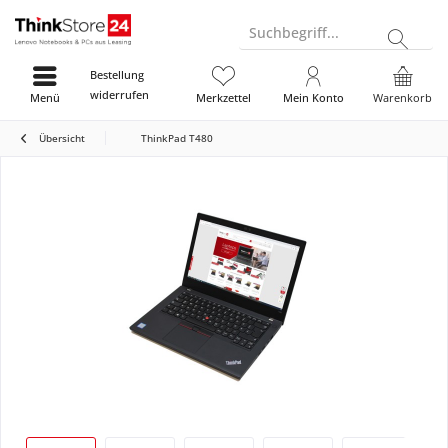
Suchbegriff...
Bestellung
widerrufen
Menü
Merkzettel
Mein Konto
Warenkorb
Übersicht
ThinkPad T480