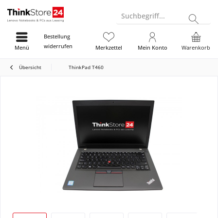
Suchbegriff...
Bestellung
widerrufen
Menü
Merkzettel
Mein Konto
Warenkorb
Übersicht
ThinkPad T460