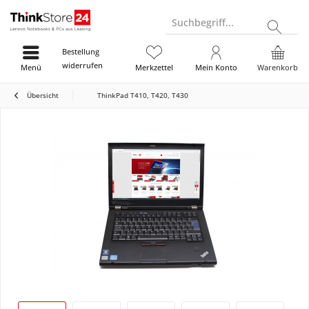
Suchbegriff...
Bestellung
widerrufen
Menü
Merkzettel
Mein Konto
Warenkorb
Übersicht
ThinkPad T410, T420, T430