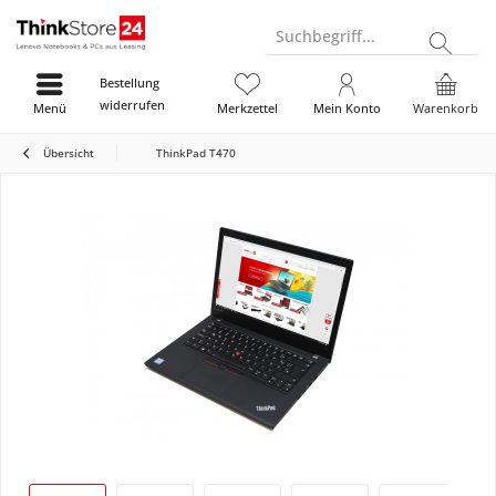
Suchbegriff...
Bestellung
widerrufen
Menü
Merkzettel
Mein Konto
Warenkorb
Übersicht
ThinkPad T470