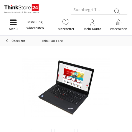
Suchbegriff...
Bestellung
widerrufen
Menü
Merkzettel
Mein Konto
Warenkorb
Übersicht
ThinkPad T470