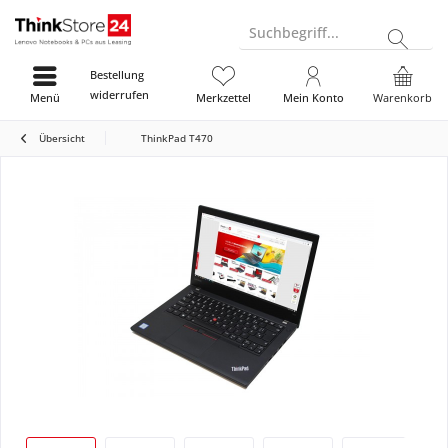
Suchbegriff...
Bestellung
widerrufen
Menü
Merkzettel
Mein Konto
Warenkorb
Übersicht
ThinkPad T470