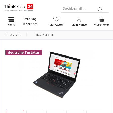
Suchbegriff...
Bestellung
widerrufen
Menü
Merkzettel
Mein Konto
Warenkorb
Übersicht
ThinkPad T470
deutsche Tastatur