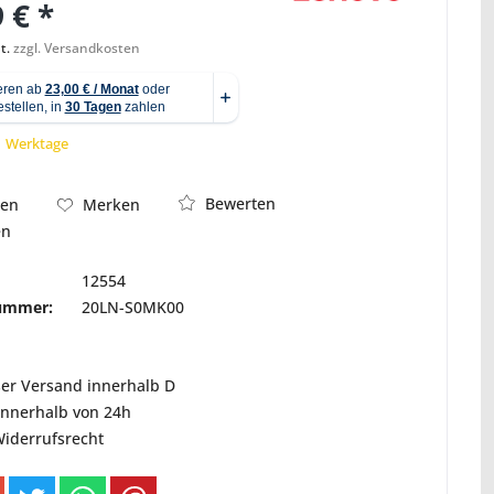
 € *
t.
zzgl. Versandkosten
Abbildung ähnlich
 1 Werktage
Bewerten
hen
Merken
en
12554
nummer:
20LN-S0MK00
ser Versand innerhalb D
innerhalb von 24h
Widerrufsrecht