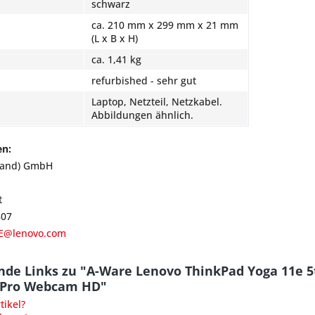
schwarz
ca. 210 mm x 299 mm x 21 mm
(L x B x H)
ca. 1,41 kg
refurbished - sehr gut
Laptop, Netzteil, Netzkabel.
Abbildungen ähnlich.
en:
land) GmbH
t
807
E@lenovo.com
nde Links zu "A-Ware Lenovo ThinkPad Yoga 11e 5
0Pro Webcam HD"
ikel?