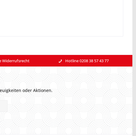
e Widerrufsrecht
Hotline 0208 38 57 43 77
euigkeiten oder Aktionen.