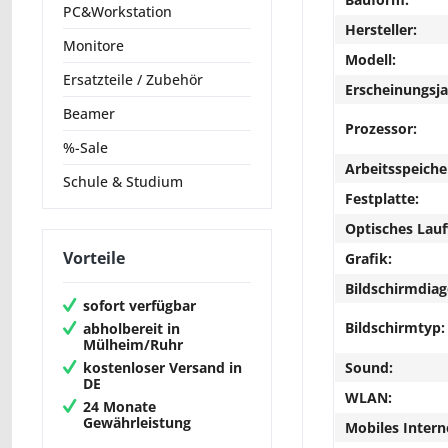
PC&Workstation
Hersteller:
Monitore
Modell:
Ersatzteile / Zubehör
Erscheinungsja
Beamer
Prozessor:
%-Sale
Arbeitsspeiche
Schule & Studium
Festplatte:
Optisches Lau
Vorteile
Grafik:
Bildschirmdiag
sofort verfügbar
Bildschirmtyp:
abholbereit in
Mülheim/Ruhr
kostenloser Versand in
Sound:
DE
WLAN:
24 Monate
Gewährleistung
Mobiles Intern