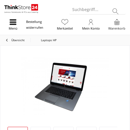
Suchbegriff...
Bestellung
widerrufen
Menü
Merkzettel
Mein Konto
Warenkorb
Übersicht
Laptops HP