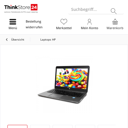
Suchbegriff...
Bestellung
widerrufen
Menü
Merkzettel
Mein Konto
Warenkorb
Übersicht
Laptops HP