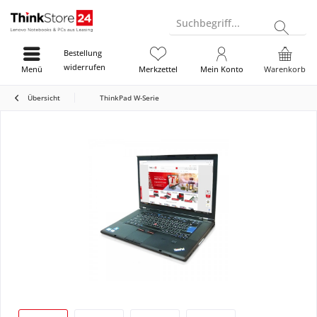
Suchbegriff...
Bestellung
widerrufen
Menü
Merkzettel
Mein Konto
Warenkorb
Übersicht
ThinkPad W-Serie