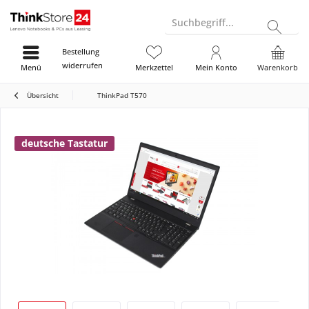
Suchbegriff...
Bestellung
widerrufen
Menü
Merkzettel
Mein Konto
Warenkorb
Übersicht
ThinkPad T570
deutsche Tastatur