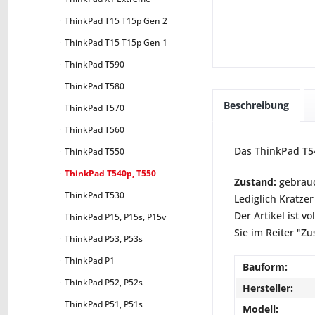
ThinkPad T15 T15p Gen 2
ThinkPad T15 T15p Gen 1
ThinkPad T590
ThinkPad T580
Beschreibung
ThinkPad T570
ThinkPad T560
Das ThinkPad T54
ThinkPad T550
ThinkPad T540p, T550
Zustand:
gebrauc
ThinkPad T530
Lediglich Kratzer
Der Artikel ist 
ThinkPad P15, P15s, P15v
Sie im Reiter "Zu
ThinkPad P53, P53s
ThinkPad P1
Bauform:
ThinkPad P52, P52s
Hersteller:
ThinkPad P51, P51s
Modell: