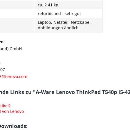
ca. 2,41 kg
refurbished - sehr gut
Laptop, Netzteil, Netzkabel.
Abbildungen ähnlich.
en:
land) GmbH
t
807
E@lenovo.com
nde Links zu "A-Ware Lenovo ThinkPad T540p i5
ikel?
l von Lenovo
Downloads: