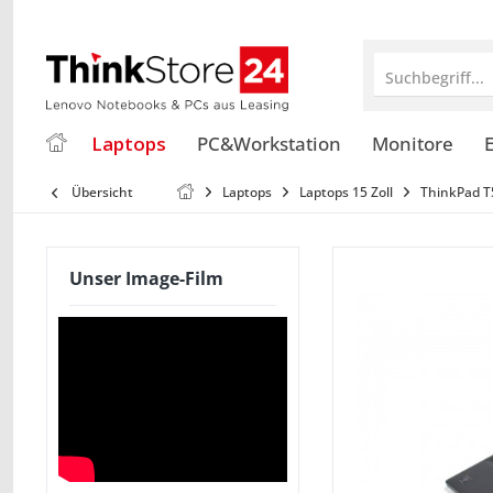
Suchbegriff...
Laptops
PC&Workstation
Monitore
E
Übersicht
Laptops
Laptops 15 Zoll
ThinkPad T
Unser Image-Film