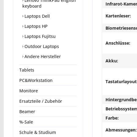
Lenovo ThinkPad english
Infrarot-Kamer
keyboard
Kartenleser:
Laptops Dell
Laptops HP
Biometriesens
Laptops Fujitsu
Anschlüsse:
Outdoor Laptops
Andere Hersteller
Akku:
Tablets
PC&Workstation
Tastaturlayout
Monitore
Hintergrundbe
Ersatzteile / Zubehör
Betriebssyste
Beamer
Farbe:
%-Sale
Abmessungen:
Schule & Studium