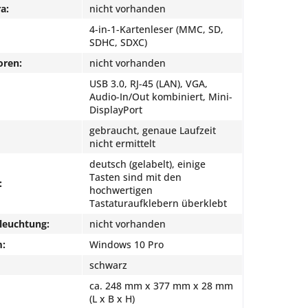
a:
nicht vorhanden
4-in-1-Kartenleser (MMC, SD,
SDHC, SDXC)
oren:
nicht vorhanden
USB 3.0, RJ-45 (LAN), VGA,
Audio-In/Out kombiniert, Mini-
DisplayPort
gebraucht, genaue Laufzeit
nicht ermittelt
deutsch (gelabelt), einige
Tasten sind mit den
:
hochwertigen
Tastaturaufklebern überklebt
leuchtung:
nicht vorhanden
m:
Windows 10 Pro
schwarz
ca. 248 mm x 377 mm x 28 mm
(L x B x H)