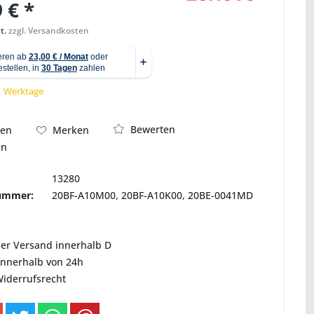
 € *
t.
zzgl. Versandkosten
Abbildung ähnlich
 1 Werktage
Bewerten
hen
Merken
en
13280
nummer:
20BF-A10M00, 20BF-A10K00, 20BE-0041MD
ser Versand innerhalb D
innerhalb von 24h
Widerrufsrecht