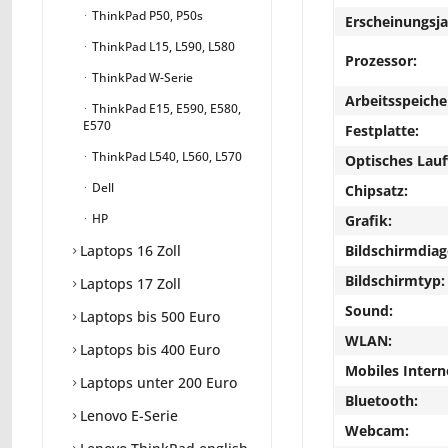
ThinkPad P50, P50s
Erscheinungsja
ThinkPad L15, L590, L580
Prozessor:
ThinkPad W-Serie
Arbeitsspeiche
ThinkPad E15, E590, E580,
E570
Festplatte:
ThinkPad L540, L560, L570
Optisches Lau
Dell
Chipsatz:
HP
Grafik:
Bildschirmdiag
Laptops 16 Zoll
Bildschirmtyp:
Laptops 17 Zoll
Sound:
Laptops bis 500 Euro
WLAN:
Laptops bis 400 Euro
Mobiles Intern
Laptops unter 200 Euro
Bluetooth:
Lenovo E-Serie
Webcam: