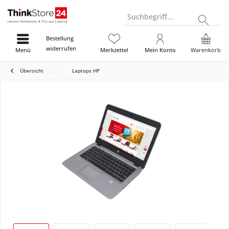
Suchbegriff...
Bestellung
widerrufen
Menü
Merkzettel
Mein Konto
Warenkorb
Übersicht
Laptops HP