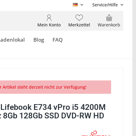
Service/Hilfe
DE
Mein Konto
Merkzettel
Warenkorb
Ladenlokal
Blog
FAQ
r Artikel steht derzeit nicht zur Verfügung!
u Lifebook E734 vPro i5 4200M
z 8Gb 128Gb SSD DVD-RW HD