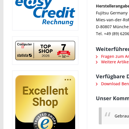
Herstellerangab
Fujitsu German
Mies-van-der-Ro
D-80807 Münche
Tel. +49 (89) 620
Weiterführen
Fragen zum Art
Weitere Artikel
Verfügbare 
Download Ben
Unser Kommen
Gebrauc