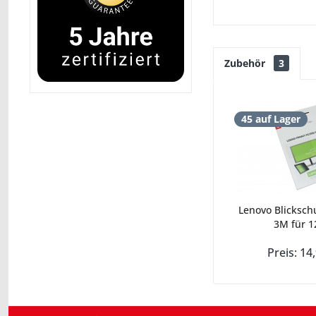
Zubehör
3
45 auf Lager
Lenovo Blickschu
3M für 12
Preis: 14