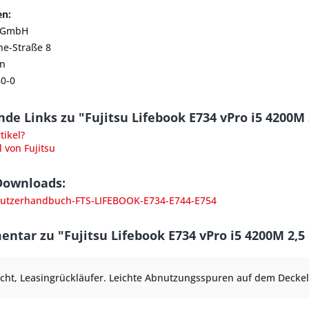
en:
y GmbH
he-Straße 8
n
60-0
de Links zu "Fujitsu Lifebook E734 vPro i5 4200M
ikel?
 von Fujitsu
Downloads:
utzerhandbuch-FTS-LIFEBOOK-E734-E744-E754
tar zu "Fujitsu Lifebook E734 vPro i5 4200M 2,
ht, Leasingrückläufer. Leichte Abnutzungsspuren auf dem Deckel 