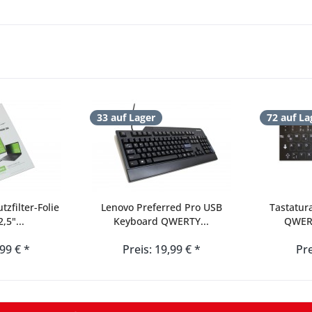
33 auf Lager
72 auf La
tzfilter-Folie
Lenovo Preferred Pro USB
Tastatur
,5"...
Keyboard QWERTY...
QWERT
,99 € *
Preis: 19,99 € *
Pre