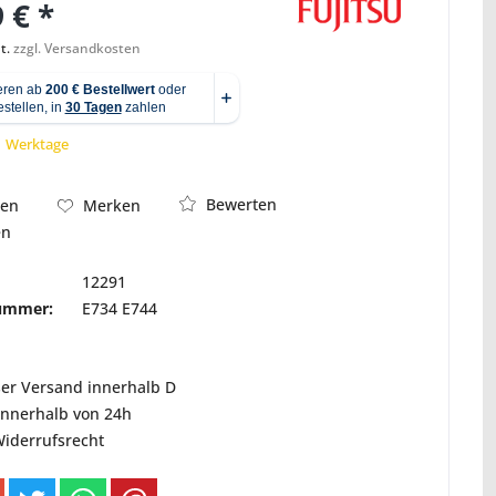
 € *
t.
zzgl. Versandkosten
Abbildung ähnlich
 1 Werktage
Bewerten
hen
Merken
en
lich
12291
nummer:
E734 E744
ser Versand innerhalb D
innerhalb von 24h
Widerrufsrecht