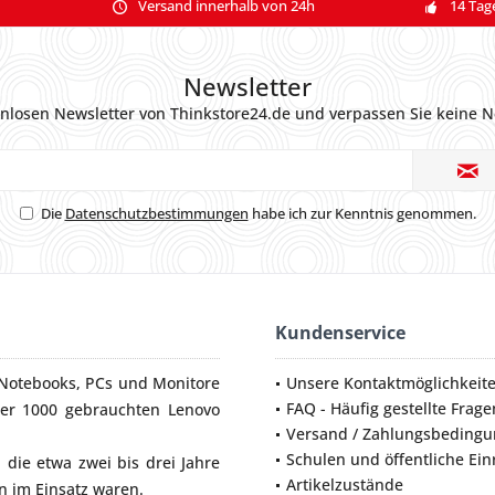
Versand innerhalb von 24h
14 Tag
Newsletter
nlosen Newsletter von Thinkstore24.de und verpassen Sie keine N
Die
Datenschutzbestimmungen
habe ich zur Kenntnis genommen.
Kundenservice
Notebooks
,
PCs
und
Monitore
Unsere Kontaktmöglichkeit
FAQ - Häufig gestellte Frage
ber 1000 gebrauchten Lenovo
Versand / Zahlungsbeding
Schulen und öffentliche Ei
die etwa zwei bis drei Jahre
Artikelzustände
 im Einsatz waren.