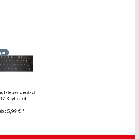
ger
aufkleber deutsch
Z Keyboard...
is: 5,99 € *