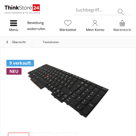
Suchbegriff...
Bestellung
widerrufen
Menü
Merkzettel
Mein Konto
Warenkorb
Übersicht
Tastaturen
9 verkauft
NEU