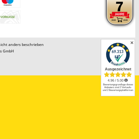
✕
cht anders beschrieben
ns GmbH
nproblemati...