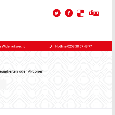
e Widerrufsrecht
Hotline 0208 38 57 43 77
euigkeiten oder Aktionen.