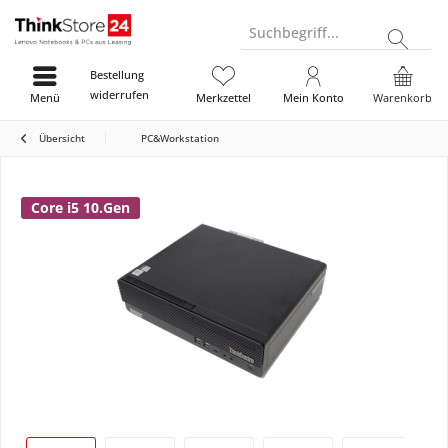
Suchbegriff...
Bestellung
widerrufen
Menü
Merkzettel
Mein Konto
Warenkorb
Übersicht
PC&Workstation
Core i5 10.Gen