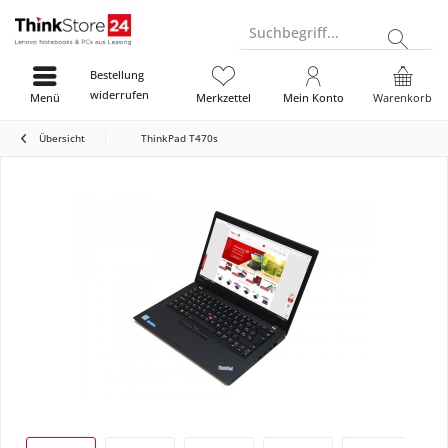
Suchbegriff...
Bestellung
widerrufen
Menü
Merkzettel
Mein Konto
Warenkorb
Übersicht
ThinkPad T470s