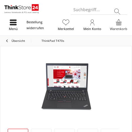
Suchbegriff...
Bestellung
widerrufen
Menü
Merkzettel
Mein Konto
Warenkorb
Übersicht
ThinkPad T470s