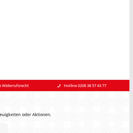
e Widerrufsrecht
Hotline 0208 38 57 43 77
euigkeiten oder Aktionen.