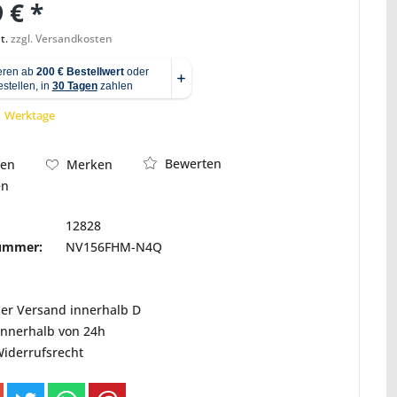
 € *
t.
zzgl. Versandkosten
Abbildung ähnlich
 1 Werktage
Bewerten
hen
Merken
en
12828
nummer:
NV156FHM-N4Q
ser Versand innerhalb D
innerhalb von 24h
Widerrufsrecht