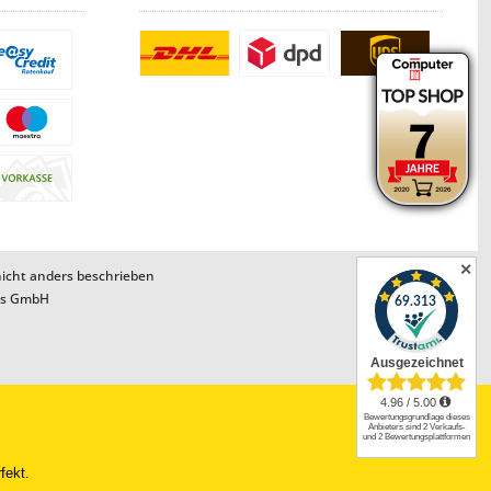
✕
cht anders beschrieben
ns GmbH
fekt.