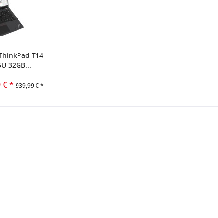
ThinkPad T14
5U 32GB...
 € *
939,99 € *