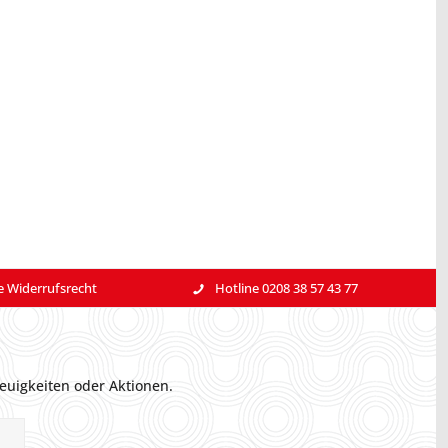
e Widerrufsrecht
Hotline 0208 38 57 43 77
euigkeiten oder Aktionen.