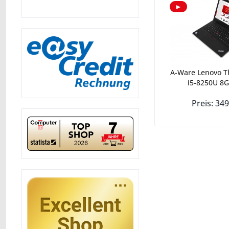
►
A-Ware Lenovo T
i5-8250U 8G
Preis: 349