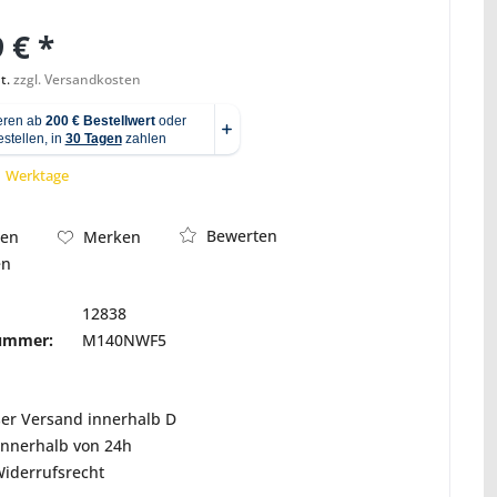
 € *
t.
zzgl. Versandkosten
Abbildung ähnlich
 1 Werktage
Bewerten
hen
Merken
en
12838
nummer:
M140NWF5
ser Versand innerhalb D
innerhalb von 24h
Widerrufsrecht