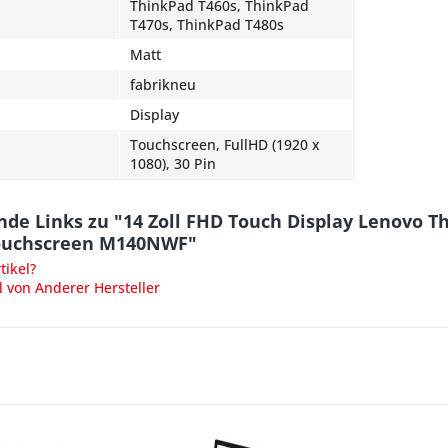
ThinkPad T460s, ThinkPad
T470s, ThinkPad T480s
Matt
fabrikneu
Display
Touchscreen, FullHD (1920 x
1080), 30 Pin
de Links zu "14 Zoll FHD Touch Display Lenovo Th
ouchscreen M140NWF"
ikel?
l von Anderer Hersteller