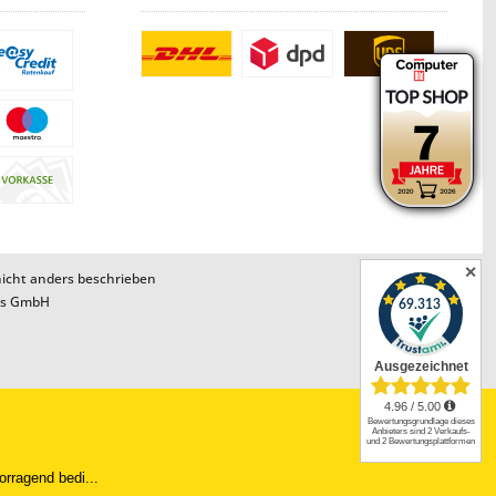
✕
cht anders beschrieben
ns GmbH
.