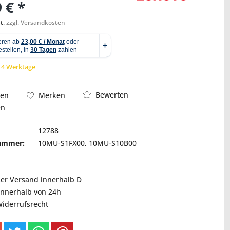
 € *
t.
zzgl. Versandkosten
Abbildung ähnlich
 14 Werktage
Bewerten
hen
Merken
en
12788
nummer:
10MU-S1FX00, 10MU-S10B00
ser Versand innerhalb D
innerhalb von 24h
Widerrufsrecht