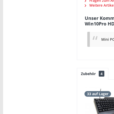
Fragen zum Art
Weitere Artike
Unser Komme
Win10Pro H
Mini PC
Zubehör
4
33 auf Lager