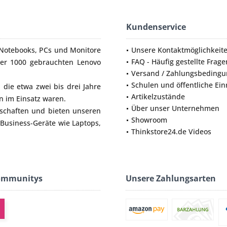
Kundenservice
Notebooks
,
PCs
und
Monitore
Unsere Kontaktmöglichkeit
FAQ - Häufig gestellte Frage
ber 1000 gebrauchten Lenovo
Versand / Zahlungsbeding
Schulen und öffentliche Ei
die etwa zwei bis drei Jahre
Artikelzustände
 im Einsatz waren.
Über unser Unternehmen
lschaften und bieten unseren
Showroom
 Business-Geräte wie
Laptops
,
Thinkstore24.de Videos
ommunitys
Unsere Zahlungsarten