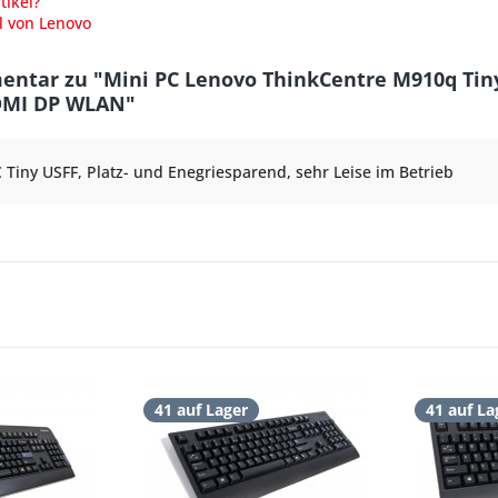
ikel?
l von Lenovo
ntar zu "Mini PC Lenovo ThinkCentre M910q Tiny
DMI DP WLAN"
 Tiny USFF, Platz- und Enegriesparend, sehr Leise im Betrieb
41 auf Lager
41 auf La