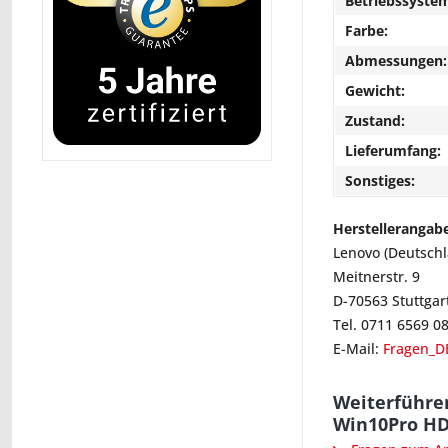
Betriebssyste
Farbe:
Abmessungen:
Gewicht:
Zustand:
Lieferumfang:
Sonstiges:
Herstellerangab
Lenovo (Deutsch
Meitnerstr. 9
D-70563 Stuttgar
Tel. 0711 6569 0
E-Mail:
Fragen_D
Weiterführen
Win10Pro H