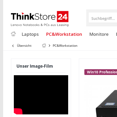
Suchbegriff...
Laptops
PC&Workstation
Monitore
Übersicht
PC&Workstation
Unser Image-Film
Win10 Professio