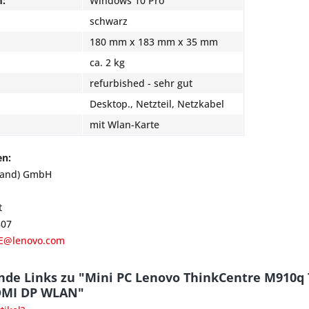
m:
Windows 10 Pro
schwarz
180 mm x 183 mm x 35 mm
ca. 2 kg
refurbished - sehr gut
Desktop., Netzteil, Netzkabel
mit Wlan-Karte
en:
land) GmbH
t
807
E@lenovo.com
de Links zu "Mini PC Lenovo ThinkCentre M910q 
DMI DP WLAN"