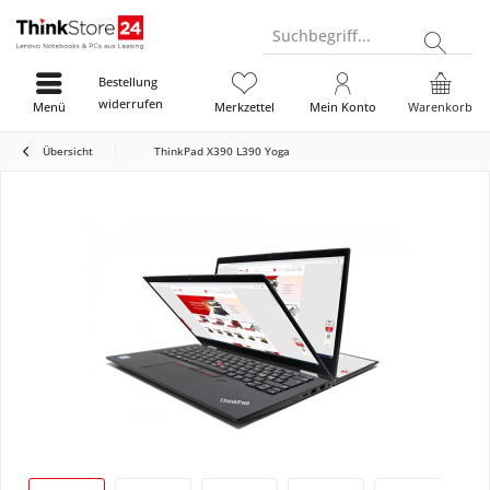
Suchbegriff...
Bestellung
widerrufen
Menü
Merkzettel
Mein Konto
Warenkorb
Übersicht
ThinkPad X390 L390 Yoga